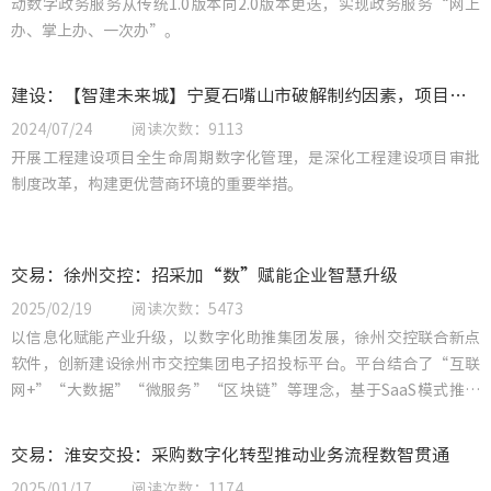
动数字政务服务从传统1.0版本向2.0版本更迭，实现政务服务“网上
办、掌上办、一次办”。
建设：【智建未来城】宁夏石嘴山市破解制约因素，项目审批监管协同更便利
2024/07/24
阅读次数：9113
开展工程建设项目全生命周期数字化管理，是深化工程建设项目审批
制度改革，构建更优营商环境的重要举措。
交易：徐州交控：招采加“数”赋能企业智慧升级
2025/02/19
阅读次数：5473
以信息化赋能产业升级，以数字化助推集团发展，徐州交控联合新点
软件，创新建设徐州市交控集团电子招投标平台。平台结合了“互联
网+”“大数据”“微服务”“区块链”等理念，基于SaaS模式推动
招标采购实现全流程电子化，推动集团数字化转型。
交易：淮安交投：采购数字化转型推动业务流程数智贯通
2025/01/17
阅读次数：1174