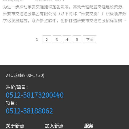
为进一步推动淮安交通建设蓬勃发展，高效合理配置交通建设资源，
淮安市交通控股集团有限公司（以下简称“淮安交投”）积极顺应数
字化发展趋势，联合新点软件，创新打造淮安市交通控股招标采购平
台。
1
2
3
4
5
下页
购买热线(8:00-17:30)
造价/算量：
0512-58173200转0
项目：
0512-58188062
关于新点
加入新点
服务